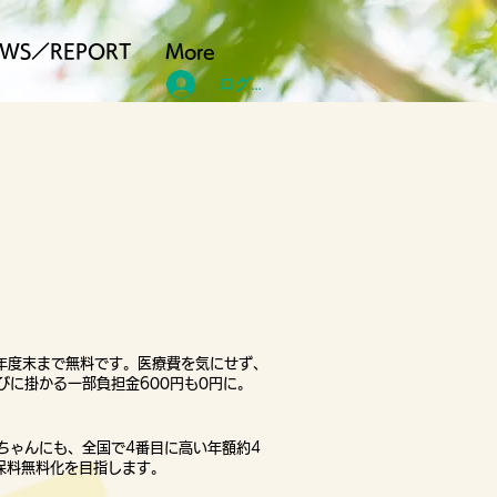
EWS／REPORT
More
ログイン
年度末まで無料です。
医療費を気にせず、
に掛かる一部負担金600円も0円に。
ちゃんにも、全国で4番目に高い年額約4
保料無料化を目指します。