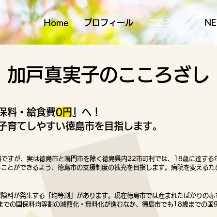
Home
プロフィール
こころざし
N
​加戸真実子のこころざし
保料・給食費
0円
』へ！
子育てしやすい徳島市を目指します。
料ですが、実は徳島市と鳴門市を除く徳島県内22市町村では、18歳に達する
ことができるよう、徳島市の支援制度の拡充を目指します。病院を変えるたび
険料が発生する「均等割」があります。現在徳島市では産まれたばかりの赤
までの国保料均等割の減額化・無料化が進むなか、徳島市でも18歳までの国