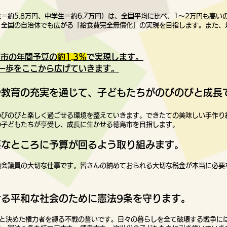
約5.8万円、中学生＝約6.7万円）は、全国平均に
比べ、1～2万円も高い
、全国の自治体でも広がる「給食費完全無償化」の実現を目指します。また、
島市の年間予算の
約1.3％
で実現します。
一歩をここから広げていきます。
や教育の充実を通じて、子どもたちがのびのびと成長
のびのびと楽しく過ごせる環境を整えていきます。できたての美味しい手作り
の子どもたちが享受し、成長に生かせる徳島市を目指します。
要なところに予算が回るよう取り組
みます。
議会議員の大切な仕事です。
皆さんの納めておられる大切
な税金が本当に必要
せる平和な社
会のために憲法9条を守ります。
と決めた権力者を縛る不戦の誓いです。
日々の暮らしを全て破壊する戦争に