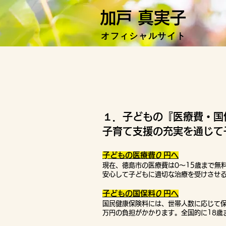
加戸 真実子
​オフィシャ
ルサイト
１．子どもの『医療費・国
子育て支援の充実を通じて
​子どもの医療費
0
円へ
現在、徳島市の医療費は0～15歳まで無
安心して子どもに適切な治療を受けさせる
子どもの国保料​
0
円へ
国民健康保険料には、世帯人数に応じて保
万円の負担がかかります。全国的に18歳