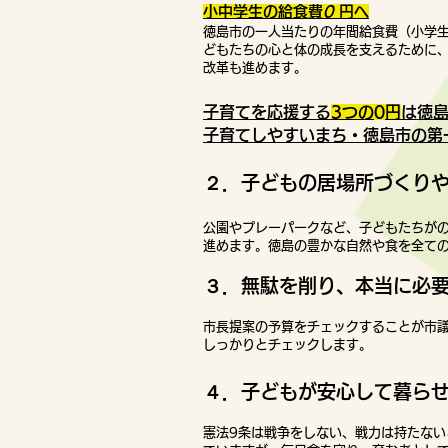
小中学生の給食費
0
円へ
徳島市の一人当たりの年間給食費（小学生＝
どもたちの心と体の成長を支えるために
改革も進めます。
子育てを応援する
3つの0円
は徳
子育てしやすいまち・徳島市の第
２．子どもの居場所づくり
公園やプレーパークなど、子どもたちが
進めます。徳島の豊かな自然や食を全て
３．無駄を削り、本当に必
市長提案の予算をチェックすることが市
しっかりとチェックします。
４．子どもが安心して暮ら
憲法9
条は戦争をしない、戦力は持たない