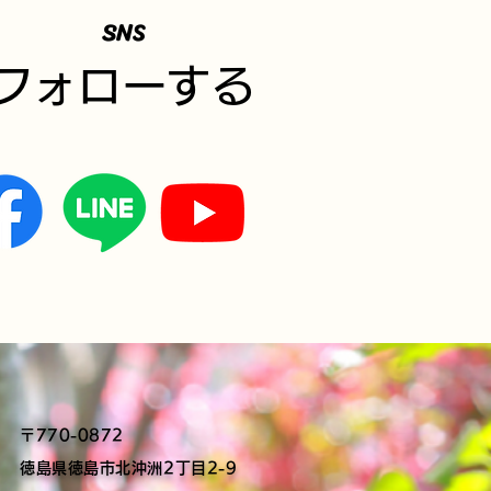
SNS
​フォローする
〒770-0872
​徳島県徳島市北沖洲2丁目2-9