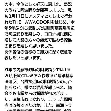
の中、全体として好天に恵まれ、盛況
のうちに阿波踊りが閉幕しました。私
も8月11日にアスティとくしまで行わ
れたTHE　AWAODORIをはじめ、今
年5年ぶりに復活した紺屋町演舞場周辺
で阿波踊りを楽しみ、コロナ禍以前に
増して大勢の方々の熱気で賑わう徳島
のまちを嬉しく思いました。
関係各位の皆様のご努力に深く敬意を
表したいと思います。
昨年の内藤市政時の阿波踊りでは1席
20万円のプレミアム桟敷席が建築基準
法違反、台風接近時の阿波踊りの可否
判断など、様々な混乱が報じられ、議
会でも市議からの質問が相次ぎまし
た。遠藤市政に変わり、こうした問題
点は改善できたのか、また、南海トラ