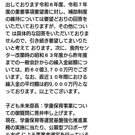
出しております令和６年度、令和７年
度の重要事項要望書に対し、補助制度
の維持については要望どおりの回答を
いただいておりますが、その他につい
て は具体的な回答をいただいておりま
せんので、引き続き要望してまいりた
いと考えて おります。次に、食肉セン
ター改築時の昭和６３年度から昨年度
までの一般会計からの繰入金総額につ
いては、約６０億3,７００万円でござ
います。なお、直近１０年間における 
繰入金の平均額は約9,０００万円とな
っております。以上でございます。
子ども未来部長：学童保育事業につい
ての御質問に答弁申し上げます。
現在、学童保育等運営基盤強化推進業
務の実施に当たり、公募型プロポーザ
ル方式 による事業者選定を行っている