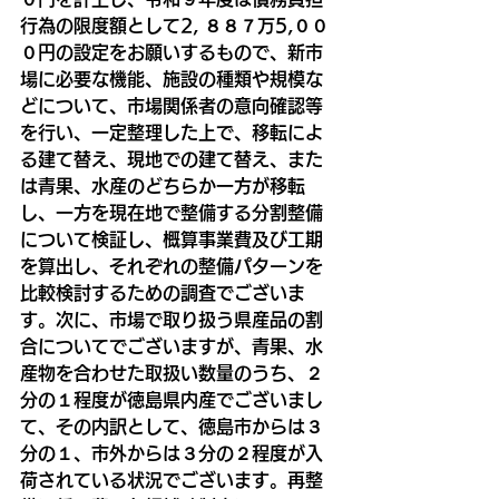
行為の限度額として2, ８８７万5,００
０円の設定をお願いするもので、新市
場に必要な機能、施設の種類や規模な
どについて、市場関係者の意向確認等
を行い、一定整理した上で、移転によ
る建て替え、現地での建て替え、また
は青果、水産のどちらか一方が移転
し、一方を現在地で整備する分割整備
について検証し、概算事業費及び工期
を算出し、それぞれの整備パターンを
比較検討するための調査でございま
す。次に、市場で取り扱う県産品の割
合についてでございますが、青果、水
産物を合わせた取扱い数量のうち、２
分の１程度が徳島県内産でございまし
て、その内訳として、徳島市からは３
分の１、市外からは３分の２程度が入
荷されている状況でございます。再整