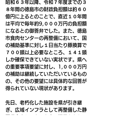
昭和６３年以降、令和７年度までの３
８年間の徳島市の財政負担額は約６０
億円に上るとのことで、直近１０年間
は平均で毎年約9,０００万円の負担額
になるとの御答弁でした。また、徳島
市食肉センターの再整備において、国
の補助基準に対し１日当たり豚換算で
７００頭以上必要なところ、１４１頭
しか確保できていない実状です。県へ
の重要事項要望に対し、1,０００万円
の補助は継続していただいているもの
の、その他の要望には具体的な回答が
得られていない現状があります。
先日、老朽化した施設を県が引き継
ぎ、広域インフラとして再整備した静
岡県食肉センターを多田議員とともに
視察させていただきました。静岡県で
は最大１４か所あった食肉センターが