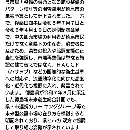
う市場再整備の課題となる施設整備の
パターン検証等の調査費用が徳島市の
単独予算として計上されました。一方
で、後藤田知事は令和５年７月７日と
令和６年４月１９日の定例記者会見
で、中央卸売市場の利用者が徳島市民
だけでなく全県下の生産者、消費者に
及ぶため、県費の投入や協調支援の正
当性を強調し、市場再整備は単なる施
設の建て替えではなく、ＨＡＣＣＰ
（ハサップ）などの国際的な衛生基準
への対応や、流通効率化に向けた高度
化・近代化も視野に入れ、発言されて
います。 徳島県が令和７年３月に策定
した徳島新未来創生総合計画でも、
県・市連携のワー キンググループ等で
未来型公設市場の在り方を検討すると
明記されており、県と市の 双方で協調
して取り組む姿勢が示されています