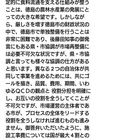
定的に食料流通を支える仕組みが整う
ことは、徳島の農林水産業の発展にと
っての大きな希望です。しかしなが
ら、厳しさを増す徳島市の財政状況の
中で、徳島市で単独整備を行うことは
非常に困難であり、後藤田知事の御発
言にもある県・市協調が市場再整備に
は必要不可欠な状況ですが、県・市協
調と言っても様々な協調の仕方がある
と思います。異なる２つの自治体が共
同して事業を進めるためには、共にゴ
ールを描き、品質、費用、期間、いわ
ゆるＱＣＤの観点と 役割分担を明確に
し、お互いの役割を全うしてくことが
不可欠ですが、市場運営の主体者であ
る市が、プロセスの全体をリードする
役割を全うしなければ進むものも進み
ません。御答弁いただいたように、施
設工事費については国が最大４割との