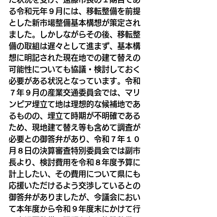
る令和元年９月には、移転整備を前提
とした新市場整備基本構想が策定され
ました。しかしながらその後、移転整
備の取組は遅々として進まず、基本構
想に明記された現在地での建て替えの
可能性についても協議・検討しておく
必要がある状況となっています。令和
７年９月の産業交通委員会では、マリ
ンピア埋立て地は理想的な候補地であ
るものの、埋立て時期が不明確である
ため、現地建て替え等も含めて調査が
必要との御答弁があり、令和７年１０
月８日の決算審査特別委員会では副市
長より、検討費用を令和８年度予算に
計上したい、その費用について県にも
応援いただけるよう交渉しているとの
御答弁がありましたが、今議会におい
て本年度から令和９年度末にかけて行