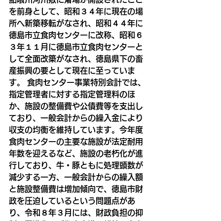
を前身として、昭和３４年に現在の場
所へ新築移転がなされ、昭和４４年に
徳島市立食肉センターに改称、昭和６
３年１１月に徳島市立食肉センターと
して全面改築がなされ、徳島県下の畜
産振興の要として現在に至っていま
す。 食肉センター事業特別会計では、
指定管理者に対する指定管理料のほ
か、施設の整備費や公債費等を支出し
ており、一般会計からの繰入金により
収支の均衡を維持しています。今年度
食肉センターの主要な施設が法定耐用
年数を迎えるなど、施設の老朽化が進
行しており、牛・豚ともに処理頭数が
減少する一方、一般会計からの繰入額
と施設整備費は増加傾向で、徳島市財
政を圧迫しているという問題点があ
り、令和８年３月には、財政負担の抑