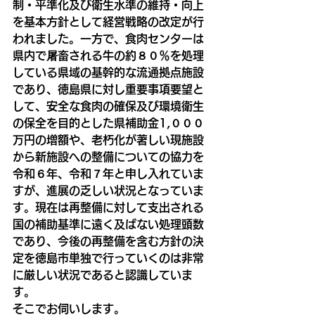
制・平準化及び衛生水準の維持・向上
を基本方針として経営戦略の改定が行
われました。一方で、食肉センターは
県内で屠畜される牛の約８０％を処理
している県域の基幹的な流通拠点施設
であり、徳島県に対し重要事項要望と
して、安全な食肉の確保及び環境衛生
の保全を目的とした県補助金1,０００
万円の増額や、老朽化が著しい現施設
から新施設への整備についての協力を
令和６年、令和７年と申し入れていま
すが、進展の乏しい状況となっていま
す。現在は再整備に対して支出される
国の補助基準に遠く及ばない処理頭数
であり、今後の再整備を含む方針の決
定を徳島市単独で行っていくのは非常
に厳しい状況であると認識していま
す。
そこでお伺いします。