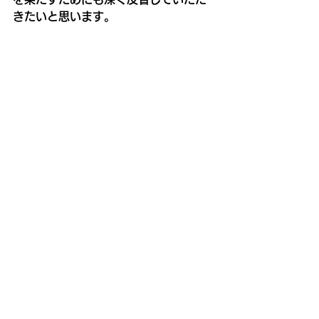
きたいと思います。
以上の理由から内藤市長の問責決議案
に対して賛成致します。
議員の皆様には、ご賛同をお願いいた
しまして賛成討論を終わります。
―――――――――以上、内藤市長に
対する問責決議案賛成討論全文
――――――――
井上市議と佐々木市議からは「内藤市
長になんら反省する点はない」と反対
討論が行われ、11対18で否決されまし
たが、9月議会閉会後、9月26日の記者
会見で内藤市長からは建築基準法違反
の状態でプレミアム桟敷席が運営され
た問題に対して「トップである私の責