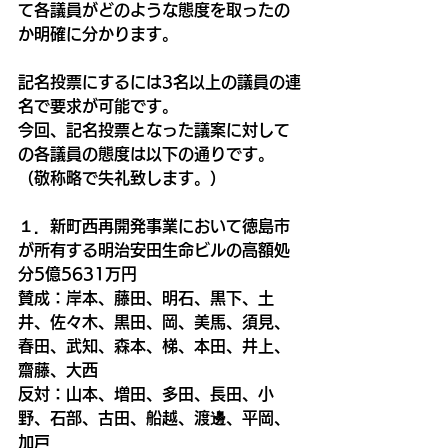
て各議員がどのような態度を取ったの
か明確に分かります。
記名投票にするには3名以上の議員の連
名で要求が可能です。
今回、記名投票となった議案に対して
の各議員の態度は以下の通りです。
（敬称略で失礼致します。）
１．新町西再開発事業において徳島市
が所有する明治安田生命ビルの高額処
分5億5631万円
賛成：
岸本、藤田、明石、黒下、土
井、佐々木、黒田、岡、美馬、須見、
春田、武知、森本、梯、本田、井上、
齋藤、大西
反対：山本、増田、多田、長田、小
野、石部、古田、船越、渡邊、平岡、
加戸