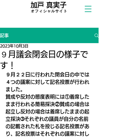
加戸 真実子
​オフィシャ
ルサイト
記事
2023年10月3日
９月議会閉会日の様子で
す！
９月２２日に行われた閉会日の中では
４つの議案に対して記名投票が行われ
ました。
賛成や反対の態度表明には①着席した
まま行われる簡易採決②賛成の場合は
起立し反対の場合は着席したままの起
立採決➂それぞれの議員が自分の名前
の記載された札を投じる記名投票があ
り、記名投票はそれぞれの議案に対し