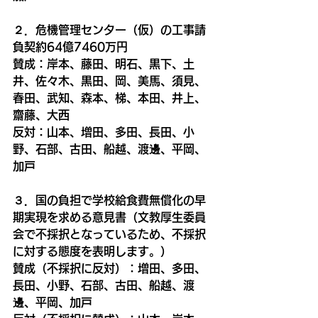
２．危機管理センター（仮）の工事請
負契約64億7460万円
賛成：岸本、藤田、明石、黒下、土
井、佐々木、黒田、岡、美馬、須見、
春田、武知、森本、梯、本田、井上、
齋藤、大西
反対：山本、増田、多田、長田、小
野、石部、古田、船越、渡邊、平岡、
加戸
３．国の負担で学校給食費無償化の早
期実現を求める意見書（文教厚生委員
会で不採択となっているため、不採択
に対する態度を表明します。）
賛成（不採択に反対）：
増田、多田、
長田、小野、石部、古田、船越、渡
邊、平岡、加戸