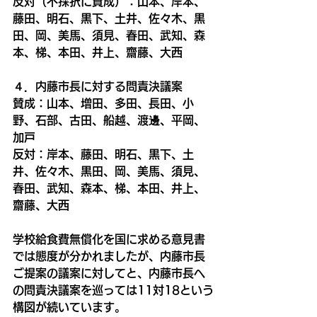
反対（不採択に賛成）：山本、岸本、
藤田、明石、黒下、土井、佐々木、黒
田、岡、美馬、須見、春田、武知、森
本、梯、本田、井上、齋藤、大西
４．内藤市長に対する問責決議案
賛成：山本、増田、多田、長田、小
野、石部、古田、船越、渡邊、平岡、
加戸
反対：岸本、藤田、明石、黒下、土
井、佐々木、黒田、岡、美馬、須見、
春田、武知、森本、梯、本田、井上、
齋藤、大西
学校給食費無償化を国に求める意見書
では態度が分かれましたが、内藤市長
ご提案の議案に対してと、内藤市長へ
の問責決議案を巡っては11対18という
構図が続いています。