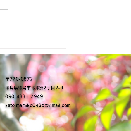
交通委員会が開催されま
！
〒770-0872
​徳島県徳島市北沖洲2丁目2-9
090-4331-7949
kato.mamiko0425@gmail.com