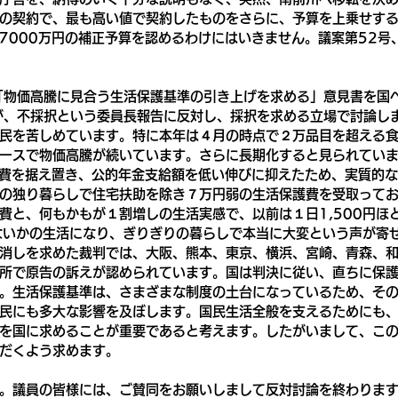
の契約で、最も高い値で契約したものをさらに、予算を上乗せす
7000万円の補正予算を認めるわけにはいきません。議案第52号
「物価高騰に見合う生活保護基準の引き上げを求める」意見書を国
が、不採択という委員長報告に反対し、採択を求める立場で討論し
民を苦しめています。特に本年は４月の時点で２万品目を超える
ースで物価高騰が続いています。さらに長期化すると見られてい
護費を据え置き、公的年金支給額を低い伸びに抑えたため、実質的
の独り暮らしで住宅扶助を除き７万円弱の生活保護費を受取って
費と、何もかもが１割増しの生活実感で、以前は１日1,500円ほ
えないかの生活になり、ぎりぎりの暮らしで本当に大変という声が寄
消しを求めた裁判では、大阪、熊本、東京、横浜、宮崎、青森、
所で原告の訴えが認められています。国は判決に従い、直ちに保護
。生活保護基準は、さまざまな制度の土台になっているため、そ
民にも多大な影響を及ぼします。国民生活全般を支えるためにも
を国に求めることが重要であると考えます。したがいまして、こ
だくよう求めます。
。議員の皆様には、ご賛同をお願いしまして反対討論を終わりま