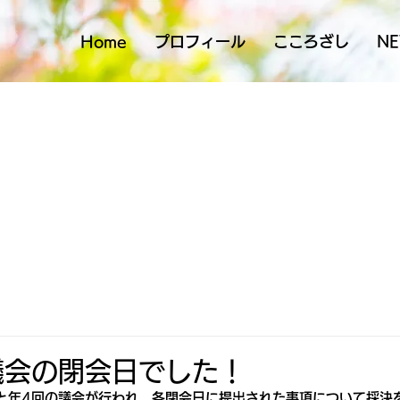
Home
プロフィール
こころざし
N
議会の閉会日でした！
月と年4回の議会が行われ、各閉会日に提出された事項について採決