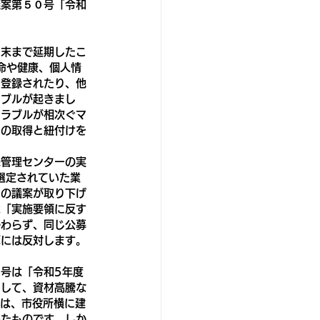
議案第５０号「令和
月末まで延期したこ
、命や健康、個人情
て登録されたり、他
ラブルが起きまし
トラブルが相次ぐマ
ドの取得と紐付けを
。
機管理センターの実
選定されていた業
」の議案が取り下げ
は「実施要領に反す
かわらず、同じ公募
算には反対します。
号は「令和5年度 
関して、資材高騰な
画は、市役所横に建
めたものです。しか