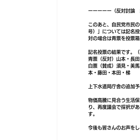
ーーーーー（反対討論　
このあと、自民党市民の
号）」については記名投
対の場合は青票を投票箱
記名投票の結果です。（
青票（反対）山本・長田
白票（賛成）須見・美馬
本・藤田・本田・梯
上下水道局庁舎の追加予
物価高騰に見合う生活保
り、再度議会で採択があ
す。
今後も皆さんのお声をし