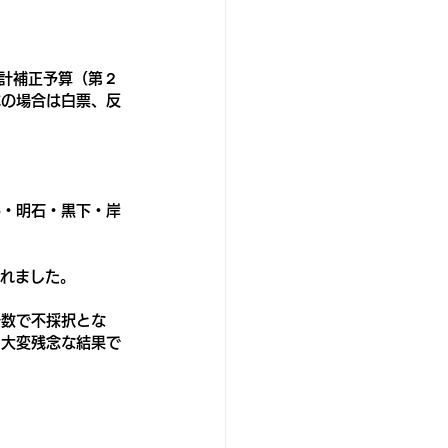
会計補正予算（第２
成の場合は白票、反
井・明石・黒下・岸
されました。
少数で不採択とな
に大変残念な結果で