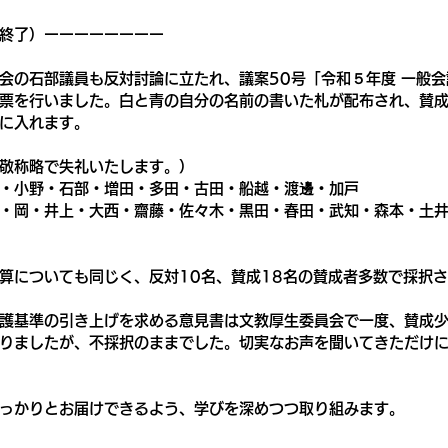
終了）ーーーーーーーー
会の石部議員も反対討論に立たれ、議案50号「令和５年度 一般
票を行いました。白と青の自分の名前の書いた札が配布され、賛
に入れます。
敬称略で失礼いたします。）
・小野・石部・増田・多田・古田・船越・渡邊・加戸
・岡・井上・大西・齋藤・佐々木・黒田・春田・武知・森本・土
算についても同じく、反対10名、賛成18名の賛成者多数で採択
護基準の引き上げを求める意見書は文教厚生委員会で一度、賛成
りましたが、不採択のままでした。切実なお声を聞いてきただけ
っかりとお届けできるよう、学びを深めつつ取り組みます。