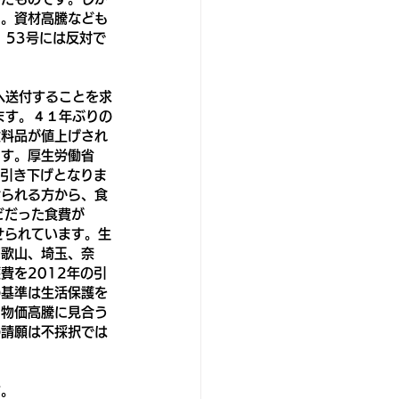
る。資材高騰なども
、53号には反対で
へ送付することを求
ます。４１年ぶりの
食料品が値上げされ
ます。厚生労働省
な引き下げとなりま
おられる方から、食
どだった食費が
せられています。生
和歌山、埼玉、奈
費を2012年の引
の基準は生活保護を
、物価高騰に見合う
の請願は不採択では
す。