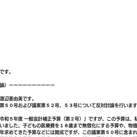
です。
論）ーーーーーーーーーー
渡辺亜由美です。
第５０号および議案第５２号、５３号について反対討論を行いま
令和５年度 一般会計補正予算（第２号）」ですが、この予算は、
いました、子どもの医療費を１８歳まで無償化にする予算や、物
年求めてきた予算などには賛成ですが、この議案第５０号に含ま