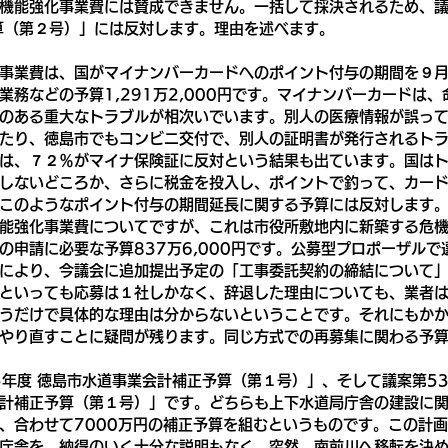
機能強化事業費には賛成できません。一括して採決されるため、
算（第２号）」には反対します。理由を述べます。
事業費は、国がマイナンバーカードへのポイント付与の期間を９
業務などの予算1,291万2,000円です。マイナンバーカードは
のある重大なトラブルが相次いでいます。別人の医療情報が誤っ
たり、徳島市でもコンビニ交付で、別人の証明書が発行されるト
は、７２％がマイナ保険証に反対という結果も出ています。国は
しないどころか、さらに税金を投入し、ポイントで釣って、カー
このようなポイント付与の期間延長に関する予算には反対します
能強化事業費についてですが、これは市役所敷地内に新築する危
の申請に必要な予算837万6,000円です。公募型プロポーザルで
により、今議会に追加提出予定の「工事委託契約の締結について
といっても応募は１社しかなく、辞退した理由についても、業者
うだけで具体的な理由は分からないということです。それにもか
やり直すことに疑問が残ります。同じ方式での再募集に関わる予
5年度 徳島市水道事業会計補正予算（第１号）」、そして議案第53
計補正予算（第１号）」です。どちらも上下水道局庁舎の建設に
、合わせて7000万円の補正予算を組むというものです。この計
庁舎を、納得のいく十分な説明もなく、突然、南前川へ移転を決