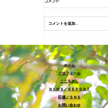
コメント
コメントを追加…
6月議会産業交通委員会が開
催されました！
​ホーム
プロフィール
​こころざし
​ＮＥＷＳ／ＲＥＰＯＲＴ
応援／ＳＮＳ
お問い合わせ