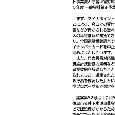
ト事業費と庁舎災害対応
５年度 一般会計補正予
　まず、マイナポイント
とによる、窓口での受付
報などが脅かされる恐れ
人の年金情報が閲覧でき
た。全国電話世論調査で
イナンバーカードを中止
進めようとしています。
　また、庁舎災害対応機
施設計技術協力業務など
者が契約を辞退したこと
られました。選定された
る行為を確認した」とい
型プロポーザルで選定を
　議案第52号は「令和
徳島市公共下水道事業会
どで建設費がかかるため
設予定だった上下水道局