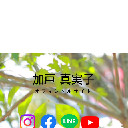
6月議会で個人質問を行いま
産業
した！
した
加戸 真実子
オフィシャルサイト