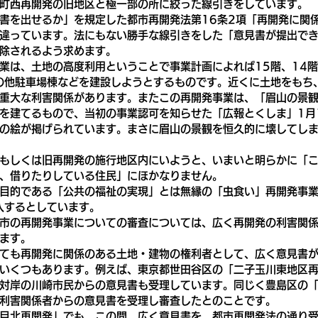
町西再開発の旧地区と極一部の所に絞った線引きをしています。
書を出せるか」を規定した都市再開発法第16条2項「再開発に関
違っています。法にもない勝手な線引きをした「意見書が提出で
除されるよう求めます。
業は、土地の高度利用ということで事業計画によれば15階、14階
の他駐車場棟などを建設しようとするものです。近くに土地をもち
重大な利害関係があります。またこの再開発事業は、「眉山の景
を建てるもので、当初の事業認可を知らせた「広報とくしま」1月
の絵が掲げられています。まさに眉山の景観を恒久的に壊してし
もしくは旧再開発の施行地区内にいようと、いまいと明らかに「
、借りたりしている住民」にほかなりません。
目的である「公共の福祉の実現」とは無縁の「虫食い」再開発事
入するとしています。
市の再開発事業についての審査については、広く再開発の利害関
ます。
ても再開発に関係のある土地・建物の権利者として、広く意見書
いくつもあります。例えば、東京都世田谷区の「二子玉川東地区
対岸の川崎市民からの意見書も受理しています。同じく豊島区の「
利害関係者からの意見書を受理し審査したとのことです。
目北再開発」でも、この間、広く意見書を、都市再開発法の通り