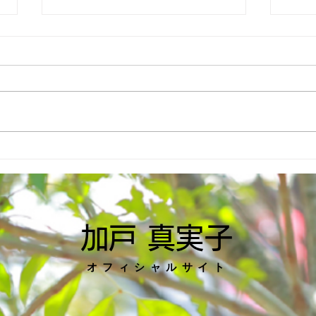
6月議会で個人質問を行いま
産業
した！
した
加戸 真実子
オフィシャルサイト