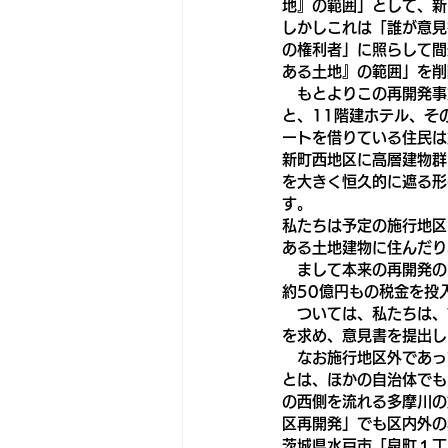
地』の範囲」として、新
しかしこれは「誰が意見
の権利者」に照らして間
ある土地』の範囲」を削
　もとよりこの再開発事
と、11階建ホテル、そ
ートを借りている住民は
新町西地区に高層建物群
を大きく恒久的に遮る形
す。
私たちは予定の施行地区
ある土地建物に住んだり
　まして本来の再開発の
約50億円もの税金を投
　ついては、私たちは、
を求め、意見書を提出し
　なお施行地区外であっ
とは、ほかの自治体でも
の西側を流れる多摩川の
区再開発」でも区内外の
茨城県水戸市「泉町１丁