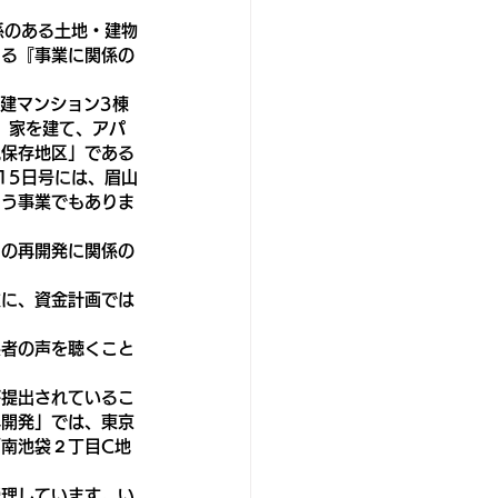
係のある土地・建物
きる『事業に関係の
建マンション3棟
、家を建て、アパ
観保存地区」である
15日号には、眉山
まう事業でもありま
この再開発に関係の
業に、資金計画では
係者の声を聴くこと
が提出されているこ
再開発」では、東京
南池袋２丁目C地
受理しています。い