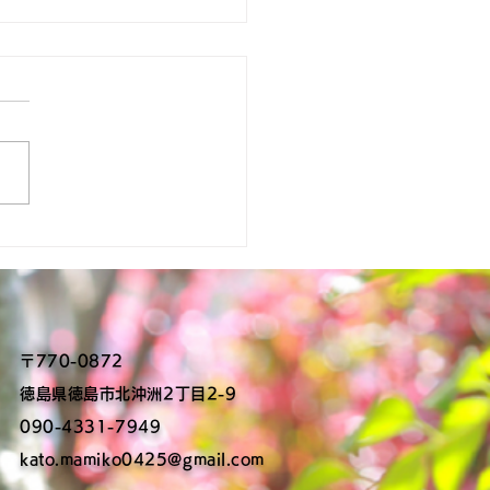
交通委員会が開催されま
！
〒770-0872
​徳島県徳島市北沖洲2丁目2-9
090-4331-7949
kato.mamiko0425@gmail.com