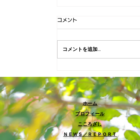
コメント
コメントを追加…
6月議会産業交通委員会が開
催されました！
​ホーム
プロフィール
​こころざし
​ＮＥＷＳ／ＲＥＰＯＲＴ