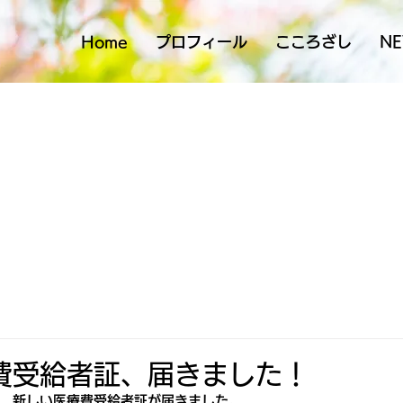
Home
プロフィール
こころざし
N
費受給者証、届きました！
、新しい医療費受給者証が届きました。