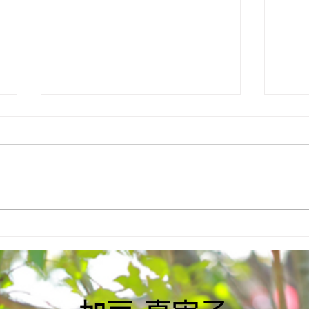
6月議会で個人質問を行いま
産業
した！
した