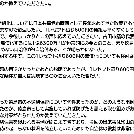
のか教えていただきたい。
無償化については日本共産党市議団として長年求めてきた政策であ
業なので歓迎したい。1レセプト辺り600円の負担も早くなくし
で、今後しっかりとこの声に応えていただきたい。古田市議の代表
を無償化するには1億6300万円が恒常的に必要とのこと、また徳
求めない自治体が9自治体あることが明らかになった。
討する中で、この1レセプト辺り600円の無償化についても検討
源の目途がたったためとの説明であったが、1レセプト辺り600
な条件が整えば実現するのかお答えいただきたい。
った徳島市の不適切保育について何件あったのか、どのような事
たのか、徳島市として実施していれば防げたと思える取り組みが
な対策がとられたのか教えていただきたい。
切保育を疑われる事例が聞こえてきており、今回の出来事は氷山
待の起こらない状況を確立していくためにも自治体の役割は非常