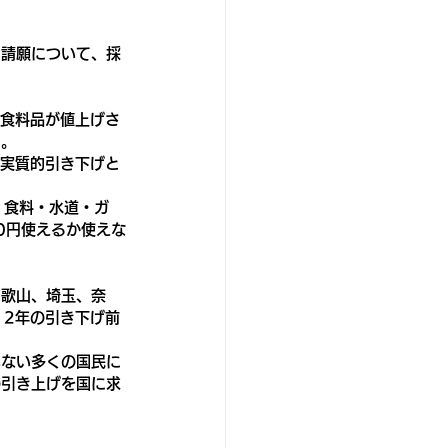
る請願について、採
る食料品が値上げさ
る。
、実質的引き下げと
、食料・水道・ガ
0円使えるか使えな
和歌山、埼玉、奈
12年の引き下げ前
いない多くの国民に
の引き上げを国に求