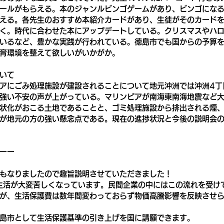
ールがもらえる。本のジャンルビンゴゲームがあり、ビンゴにな
える。各先生のおすすめ本紹介カードがあり、生徒がそのカード
く。時代に合わせた本にアップデートしている。クリスマスやハ
いるなど、豊かな実践が行われている。徳島市でも国からの予算
育環境を整えて欲しいがいかがか。
いて
アにごみ処理施設が建設されることについて地元沖洲では沖洲4丁
強い不安の声が上がっている。マリンピアが南海東南海地震など
状化がおこる土地であることと、ゴミ処理施設から排出される煙
が地元の方の強い懸念点である。現在の進捗状況と今後の説明会
ーー
もなりましたので趣旨説明させていただきました！
生活が大変苦しくなっています。民間企業の中にはこの流れを受け
が、生活保護費は数年間変わっておらず物価高騰影響を反映させ
島市として生活保護基準の引き上げを国に請願できます。