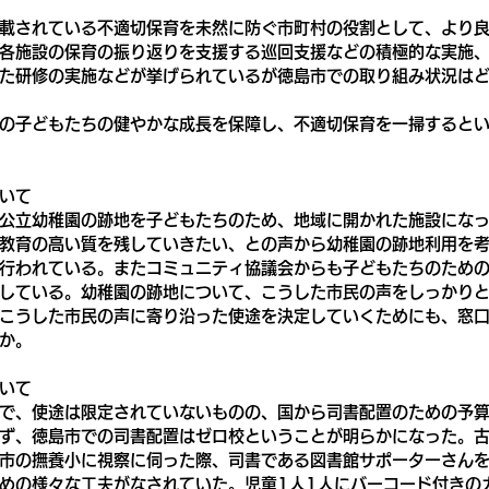
載されている不適切保育を未然に防ぐ市町村の役割として、より
各施設の保育の振り返りを支援する巡回支援などの積極的な実施
た研修の実施などが挙げられているが徳島市での取り組み状況は
の子どもたちの健やかな成長を保障し、不適切保育を一掃すると
いて
公立幼稚園の跡地を子どもたちのため、地域に開かれた施設にな
教育の高い質を残していきたい、との声から幼稚園の跡地利用を
行われている。またコミュニティ協議会からも子どもたちのため
している。幼稚園の跡地について、こうした市民の声をしっかり
こうした市民の声に寄り沿った使途を決定していくためにも、窓
か。
いて
で、使途は限定されていないものの、国から司書配置のための予算
ず、徳島市での司書配置はゼロ校ということが明らかになった。
市の撫養小に視察に伺った際、司書である図書館サポーターさん
めの様々な工夫がなされていた。児童1人1人にバーコード付きの