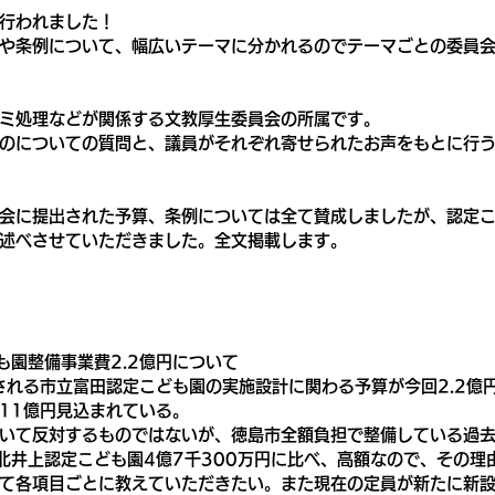
行われました！
や条例について、幅広いテーマに分かれるのでテーマごとの委員
ミ処理などが関係する文教厚生委員会の所属です。
のについての質問と、議員がそれぞれ寄せられたお声をもとに行
会に提出された予算、条例については全て賛成しましたが、認定
述べさせていただきました。全文掲載します。
も園整備事業費2.2億円について
される市立富田認定こども園の実施設計に関わる予算が今回2.2億
11億円見込まれている。
いて反対するものではないが、徳島市全額負担で整備している過
、北井上認定こども園4億7千300万円に比べ、高額なので、その理
て各項目ごとに教えていただきたい。また現在の定員が新たに新