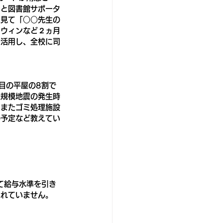
ると図書館サポータ
を見て「○○先生の
ロウィンなど２ヵ月
を活用し、全校に司
目の平屋の8割で
大規模地震の発生時
、またゴミ処理施設
の予定など教えてい
て給与水準を引き
られていません。