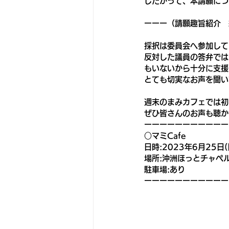
したがって、本請願につ
ーーー（請願趣旨紹介　
採択は委員会へ参加して
反対した議員の答弁では
もいないから十分に支援
とても切実なお声を聞い
週末のまみカフェでは初
ぜひ皆さんのお声も聴か
ーーーーーーーーーーー
○マミCafe
日時:2023年6月25日(日
場所:沖洲ほっとチャペル(
駐車場:あり
ーーーーーーーーーーー