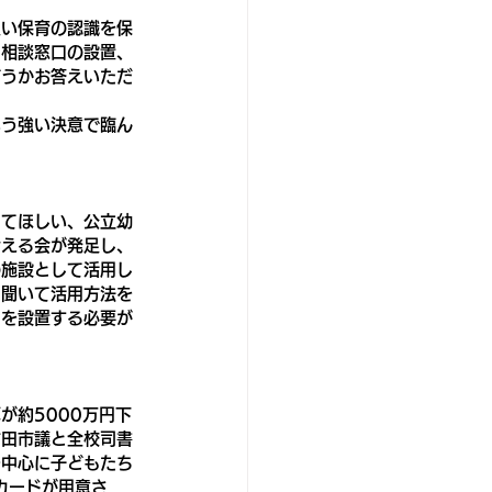
良い保育の認識を保
、相談窓口の設置、
どうかお答えいただ
いう強い決意で臨ん
ってほしい、公立幼
考える会が発足し、
の施設として活用し
と聞いて活用方法を
口を設置する必要が
が約5000万円下
古田市議と全校司書
を中心に子どもたち
カードが用意さ