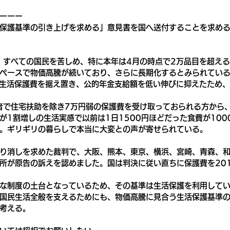
ーーー
保護基準の引き上げを求める」意見書を国へ送付することを求め
、すべての国民を苦しめ、特に本年は4月の時点で2万品目を超え
ペースで物価高騰が続いており、さらに長期化するとみられてい
の生活保護費を据え置き、公的年金支給額を低い伸びに抑えたため
者で住宅扶助を除き7万円弱の保護費を受け取っておられる方から
が1割増しの生活実感で以前は1日1500円ほどだった食費が100
。ギリギリの暮らしで本当に大変との声が寄せられている。
り消しを求めた裁判で、大阪、熊本、東京、横浜、宮崎、青森、
所が原告の訴えを認めました。国は判決に従い直ちに保護費を20
な制度の土台となっているため、その基準は生活保護を利用して
国民生活全般を支えるためにも、物価高騰に見合う生活保護基準
考える。