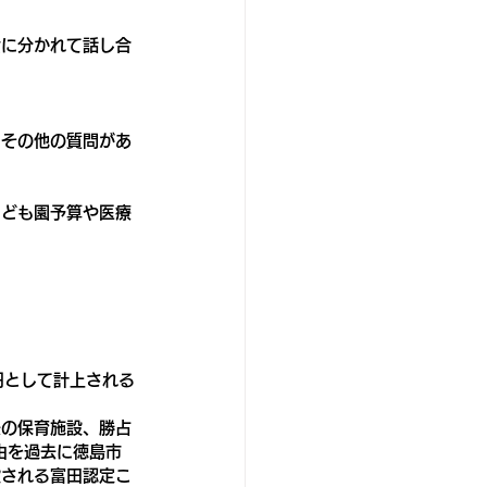
会に分かれて話し合
うその他の質問があ
こども園予算や医療
円として計上される
去の保育施設、勝占
由を過去に徳島市
設される富田認定こ